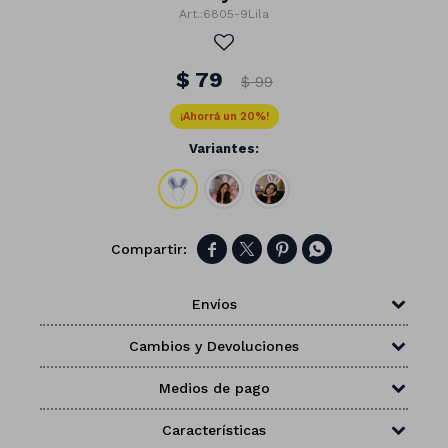
6805-9Lila
$
79
$
99
20
Variantes:




Envíos
Cambios y Devoluciones
Números
Medios de pago
Con forma
Vasos
Clásicas
Platos
Matte
Características