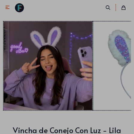

Antifaces
Lentes
Corbatas
Máscaras
Moños
Cañones
Collares
Gorros
Pelucas
Vincha de Conejo Con Luz - Lila
Vinchas