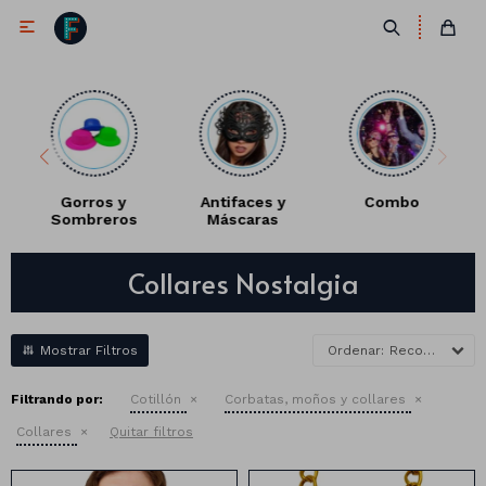

Gorros y
Antifaces y
Combo
Sombreros
Máscaras
Antifaces
Collares Nostalgia
Lentes
Corbatas
Máscaras
Moños
Cañones
Recomendados
Collares
Gorros
Filtrando por:
Cotillón
Corbatas, moños y collares
Pelucas
Collares
Quitar filtros
Vinchas