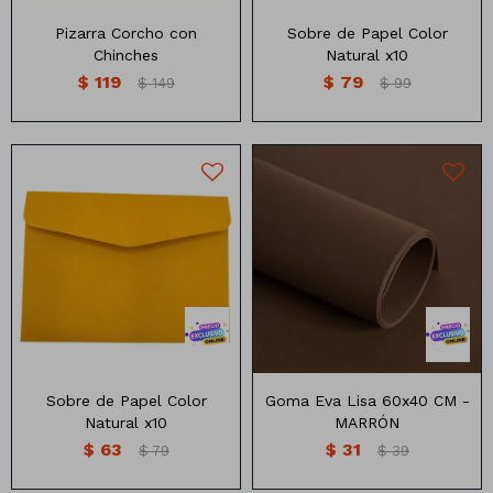
Pizarra Corcho con
Sobre de Papel Color
Chinches
Natural x10
$
119
$
79
$
149
$
99
Sobre de papel color natural
Medidas: 16cm x11cm
Números
Sobre de Papel Color
Goma Eva Lisa 60x40 CM -
Natural x10
MARRÓN
Con forma
Vasos
$
63
$
31
$
79
$
39
Clásicas
Platos
Matte