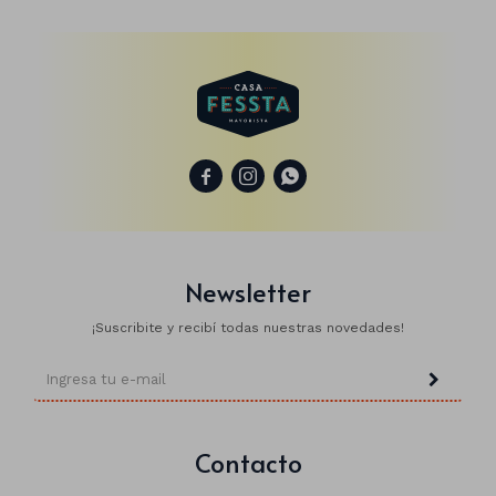



Lapiceras
Cintas
Nylon
Newsletter
Marcadores
Papel
¡Suscribite y recibí todas nuestras novedades!
Clips
Organza
Pizarras
Pizarrones
Contacto
Libretas