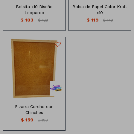
Bolsita x10 Diseño
Bolsa de Papel Color Kraft
Leopardo
x10
$
103
$
119
$
129
$
149
Pizarra de corcho con
chinches
Medidas:40 cm x30 cm
Pizarra Corcho con
Chinches
$
159
$
199