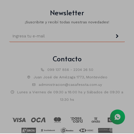
Newsletter
¡Suscribite y recibí todas nuestras novedades!
Animales
Dinosaurios
Temáticos
Plantas y flores
Contacto
Deco jardín
099 137 856 - 2204 26 50
Juan José de Amézaga 1773, Montevideo
Veladoras
administracion@casafessta.com.uy
Fanal
Veladoras
Lunes a Viernes de 09:30 a 18:00 hs y Sábados de 09:30 a
13:30 hs
Lámparas
Guías