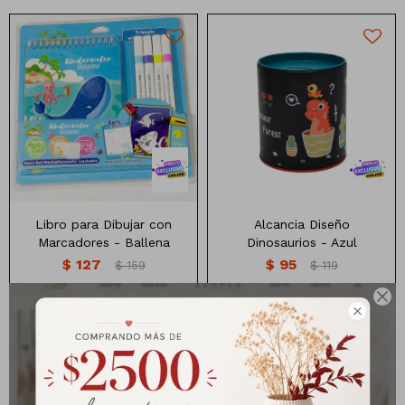
Alcancia con diseño
dinosaurios
Libro para Dibujar con
Alcancia Diseño
Marcadores - Ballena
Dinosaurios - Azul
$
127
$
95
$
159
$
119

Números
Con forma
Vasos
Clásicas
Platos
Matte
Alcancia de lata con diseño