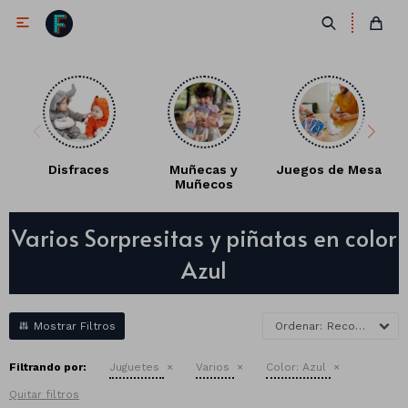

Disfraces
Muñecas y
Juegos de Mesa
Muñecos
Antifaces
Varios Sorpresitas y piñatas en color
Lentes
Corbatas
Azul
Máscaras
Moños
Cañones
Collares
Gorros
Recomendados
Pelucas
Filtrando por:
Juguetes
Varios
Color:
Azul
Quitar filtros
Vinchas