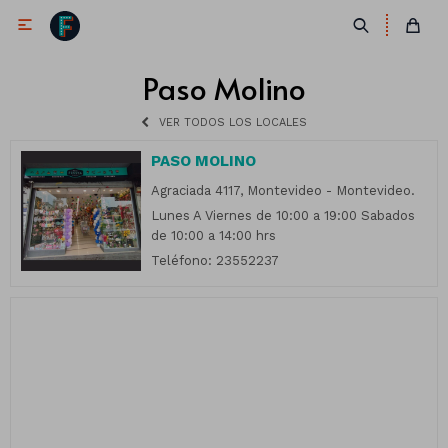

Paso Molino
VER TODOS LOS LOCALES
PASO MOLINO
Agraciada 4117, Montevideo - Montevideo.
Lunes A Viernes de 10:00 a 19:00 Sabados
de 10:00 a 14:00 hrs
Antifaces
Teléfono: 23552237
Lentes
Corbatas
Máscaras
Moños
Cañones
Collares
Gorros
Pelucas
Vinchas