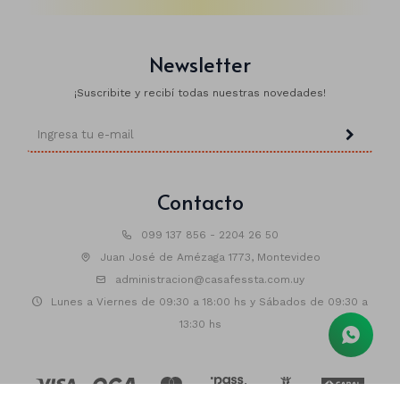
Manteles
Brillosa
Servilletas
Holográfica
Newsletter
Sorbitos
Cuadradas
Diseños
¡Suscribite y recibí todas nuestras novedades!
Cubiertos
Pastel
Feliz cumple
Candelabros
Soportes
Contacto
099 137 856 - 2204 26 50
Juan José de Amézaga 1773, Montevideo
administracion@casafessta.com.uy
Lunes a Viernes de 09:30 a 18:00 hs y Sábados de 09:30 a
13:30 hs