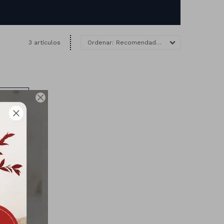
3 artículos
Recomendados

LA