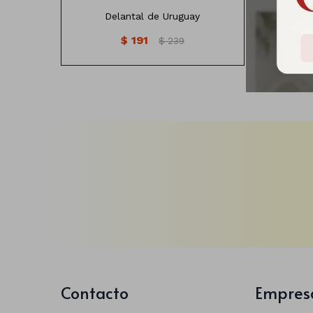
Delantal de Uruguay
Vincha
$
191
$
239
Contacto
Empres