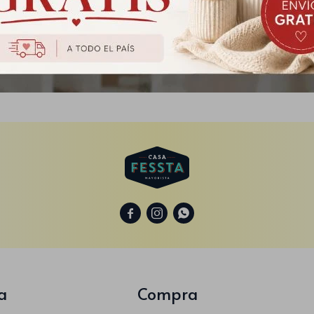
 de Flores Amarilla con Luz
Bandera de Uruguay 90x
$
135
$
191
$
169
$
239



a
Compra