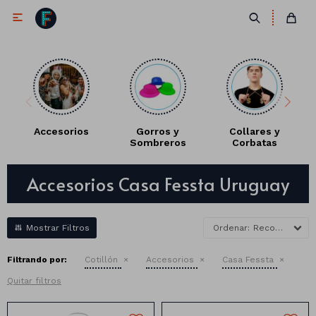

Accesorios
Gorros y
Collares y
Sombreros
Corbatas
Antifaces
Accesorios Casa Fessta Uruguay
Lentes
Corbatas
Máscaras
Moños
Cañones
Recomendados
Collares
Gorros
Filtrando por:
Cotillón
Accesorios
Casa Fessta
Pelucas
Quitar filtros
Vinchas