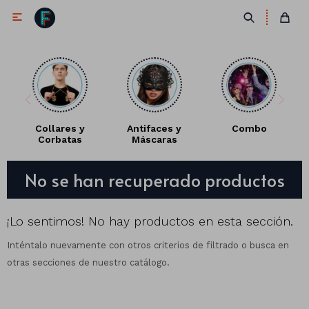

Collares y
Antifaces y
Combo
Corbatas
Máscaras
Antifaces
No se han recuperado productos
Lentes
Corbatas
Máscaras
Moños
Cañones
¡Lo sentimos! No hay productos en esta sección.
Inténtalo nuevamente con otros criterios de filtrado o busca en
Collares
Gorros
otras secciones de nuestro catálogo.
Pelucas
Vinchas