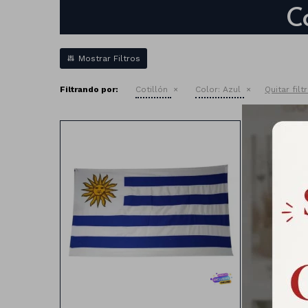
C
Filtrando por:
Cotillón
Color:
Azul
Quitar filt
Bandera de Uruguay DE TELA
Medias: 90cm x 150cm