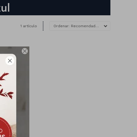
ul
1 artículo
Recomendados
