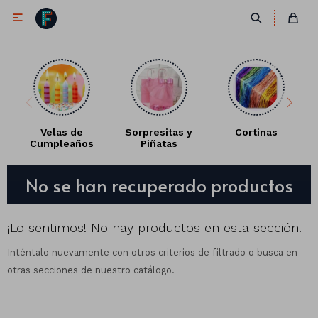

Velas de
Sorpresitas y
Cortinas
Cumpleaños
Piñatas
Antifaces
No se han recuperado productos
Lentes
Corbatas
Máscaras
Moños
Cañones
¡Lo sentimos! No hay productos en esta sección.
Inténtalo nuevamente con otros criterios de filtrado o busca en
Collares
Gorros
otras secciones de nuestro catálogo.
Pelucas
Vinchas