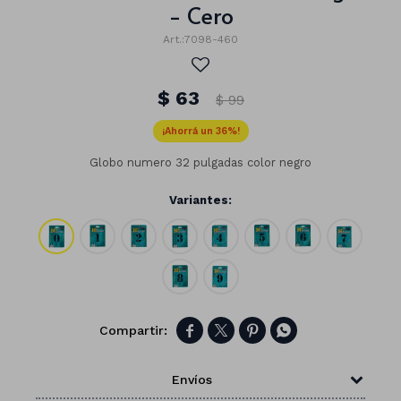
- Cero
7098-460
$
63
$
99
36
Globo numero 32 pulgadas color negro
Variantes:
Números




Con forma
Vasos
Envíos
Clásicas
Platos
Matte