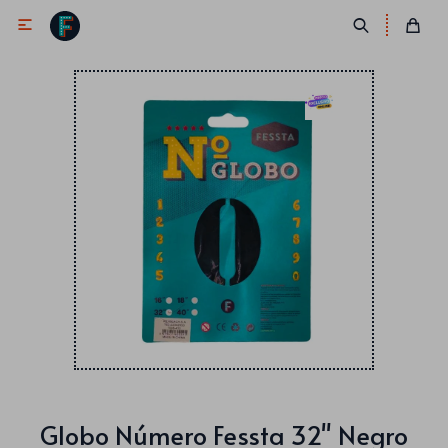

Antifaces
Lentes
Corbatas
Máscaras
Moños
Cañones
Collares
Gorros
Pelucas
Globo Número Fessta 32" Negro
Vinchas