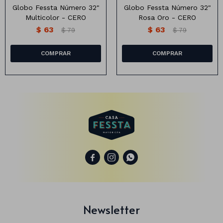
Globo Fessta Número 32"
Globo Fessta Número 32"
Multicolor - CERO
Rosa Oro - CERO
$
63
$
63
$
79
$
79
Animales
Dinosaurios
Temáticos
Plantas y flores
Deco jardín
Veladoras
Fanal
Veladoras



Lámparas
Guías
Newsletter