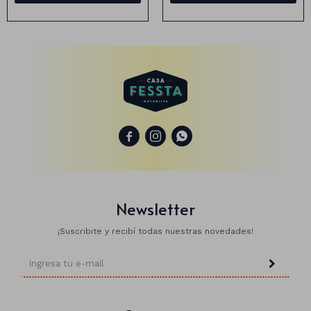
Animales
Dinosaurios
Temáticos
Plantas y flores



Deco jardín
Veladoras
Newsletter
Fanal
Veladoras
¡Suscribite y recibí todas nuestras novedades!
Lámparas
Guías