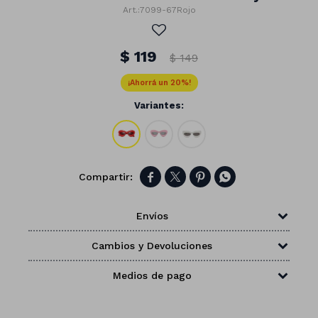
7099-67Rojo
$
119
$
149
20
Variantes:




Envíos
Cambios y Devoluciones
Números
Medios de pago
Con forma
Vasos
Clásicas
Platos
Matte