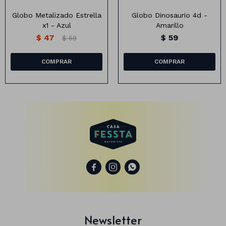
Globo Metalizado Estrella
Globo Dinosaurio 4d -
x1 - Azul
Amarillo
$
47
$
59
$
59
Animales
Dinosaurios
Temáticos
Plantas y flores
Deco jardín
Veladoras
Fanal
Veladoras



Lámparas
Guías
Newsletter