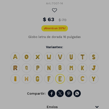
7007-14
$
63
$
79
20
Globo letra de dorada 16 pulgadas
Variantes:
Números




Con forma
Vasos
Clásicas
Platos
Matte
Envíos