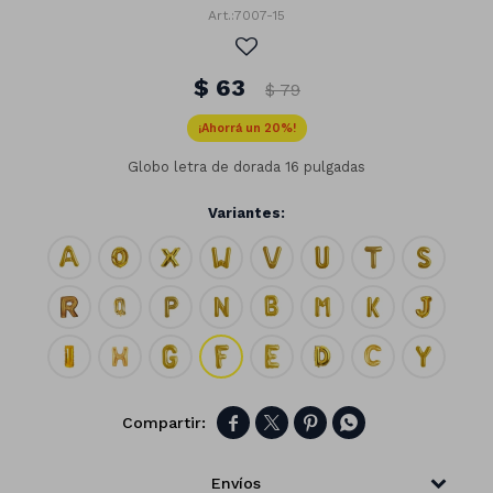
7007-15
$
63
$
79
20
Globo letra de dorada 16 pulgadas
Variantes:
Números




Con forma
Vasos
Clásicas
Platos
Matte
Envíos