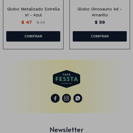
Globo Metalizado Estrella
Globo Dinosaurio 4d -
x1 - Azul
Amarillo
$
47
$
59
$
59
Animales
Dinosaurios
Temáticos
Plantas y flores
Deco jardín
Veladoras
Fanal
Veladoras



Lámparas
Guías
Newsletter