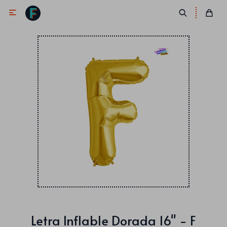

Antifaces
Lentes
Corbatas
Máscaras
Moños
Cañones
Collares
Gorros
Pelucas
Letra Inflable Dorada 16" - F
Vinchas