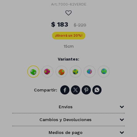
7000-62VERDE
$
183
$
229
20
15cm
Variantes:




Números
Envíos
Con forma
Vasos
Cambios y Devoluciones
Clásicas
Platos
Matte
Medios de pago