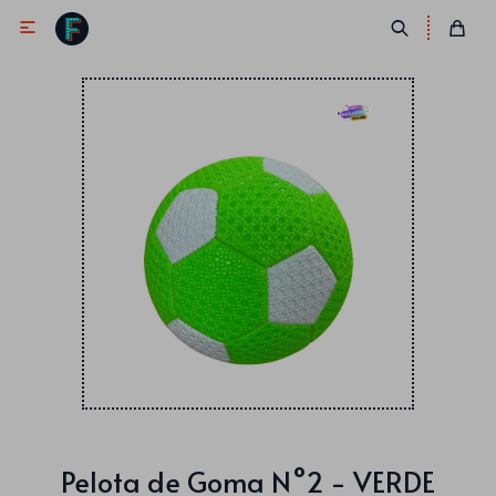

Antifaces
Lentes
Corbatas
Máscaras
Moños
Cañones
Collares
Gorros
Pelucas
Pelota de Goma N°2 - VERDE
Vinchas