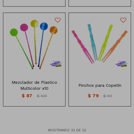
Mezcaldor Multicolor x10
Pinchos para copetin
Mezclador de Plastico
Pinchos para Copetín
Multicolor x10
$
87
$
79
$
109
$
99
MOSTRANDO
32
DE
32