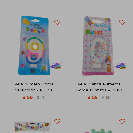
Vela Numero blanca con
Vela Número con borde de
borde de colores
puntitos de colores
Vela Número Borde
Vela Blanca Números
Multicolor - NUEVE
Borde Puntitos - CERO
$
56
$
55
$
70
$
69