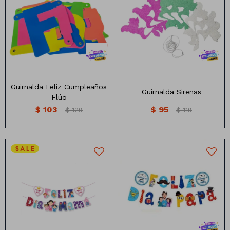
Guirlanda de Feliz Cumple
Guirnalda diseños de Sirena
Flúo
Guirnalda Feliz Cumpleaños
Guirnalda Sirenas
Flúo
$
103
$
95
$
129
$
119
Guidrnalda Diseño Feliz Día
Guirnalda Feliz Día Papá
Mamá