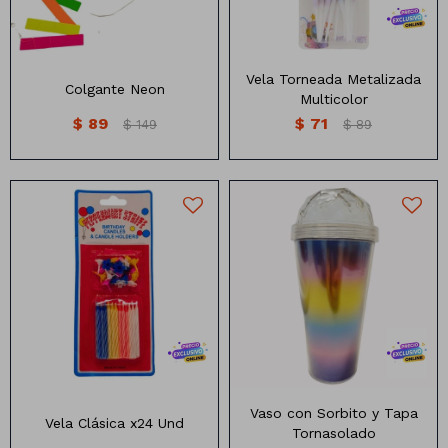
Manteles
Brillosa
Servilletas
Holográfica
Vela Torneada Metalizada
Colgante Neon
Multicolor
Sorbitos
Cuadradas
Diseños
$
89
$
71
$
149
$
89
Cubiertos
Pastel
Feliz cumple
Candelabros
Soportes
Velas de cumpleaños x10
Vaso con tapa y sorbito
unidades
tornasolado
Vaso con Sorbito y Tapa
Vela Clásica x24 Und
Tornasolado