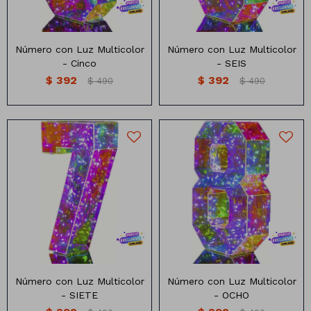
Número con Luz Multicolor
Número con Luz Multicolor
- Cinco
- SEIS
$
392
$
392
$
490
$
490
Lapiceras
Cintas
Nylon
Números con luz multicolor
Números con luz multicolor
Marcadores
Papel
MEDIDA: 24 CM X16.5CM
MEDIDA: 24 CM X16.5CM
Clips
Organza
Pizarras
Pizarrones
Número con Luz Multicolor
Número con Luz Multicolor
- SIETE
- OCHO
Libretas