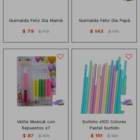
Guirnalda Feliz Dia Mamá
Guirnalda Feliz Dia Papá
$
79
$
143
$
179
$
179
Vela musical con respuestos
Sorbitos color pastel
x7 unidades
paquete x100
Diferentes colores
Material: cartón
Velita Musical con
Sorbito x100 Colores
Repuestos x7
Pastel Surtido
$
87
$
151
$
109
$
189