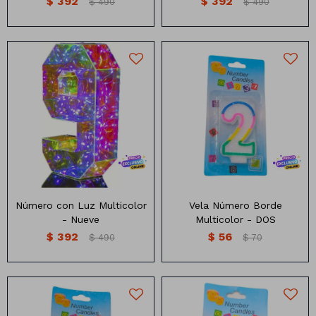
$
392
$
392
$
490
$
490
Números con luz multicolor
Vela Numero blanca con
MEDIDA: 24 CM X16.5CM
borde de colores
Número con Luz Multicolor
Vela Número Borde
- Nueve
Multicolor - DOS
$
392
$
56
$
490
$
70