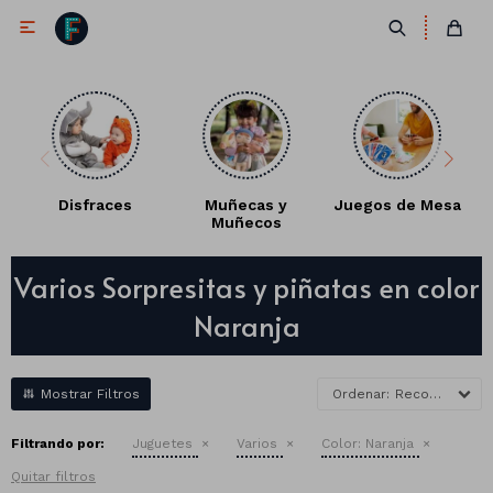

Disfraces
Muñecas y
Juegos de Mesa
Muñecos
Antifaces
Varios Sorpresitas y piñatas en color
Lentes
Corbatas
Naranja
Máscaras
Moños
Cañones
Collares
Gorros
Recomendados
Pelucas
Filtrando por:
Juguetes
Varios
Color:
Naranja
Quitar filtros
Vinchas